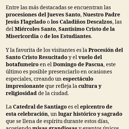
Entre las más destacadas se encuentran las
procesiones del Jueves Santo
,
Nuestro Padre
Jesús Flagelado
o
los Caladiños Descalzos
, las
del
Miércoles Santo
,
Santísimo Cristo de la
Misericordia
o
de los Estudiantes
.
Y la favorita de los visitantes es la
Procesión del
Santo Cristo Resucitado
y el
vuelo del
botafumeiro
en el
Domingo de Pascua
, este
último es posible presenciarlo en ocasiones
especiales, creando un
espectáculo
impresionante
que refleja la
cultura y
religiosidad
de la ciudad.
La
Catedral de Santiago
es el
epicentro de
esta celebración
, un
lugar histórico y sagrado
que se llena de espíritu durante estos días,
acogiendo
misas grandiosas
y eventos únicos,