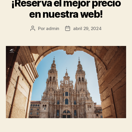
¡Reserva el mejor precio
en nuestra web!
Autor
Fecha
Por
admin
abril 29, 2024
de
de
la
la
entrada
entrada