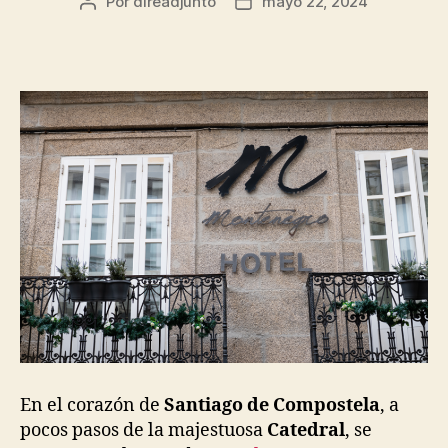
Autor
Fecha
Por
direadjunto
mayo 22, 2024
de
de
la
la
entrada
entrada
En el corazón de
Santiago de Compostela
, a
pocos pasos de la majestuosa
Catedral
, se