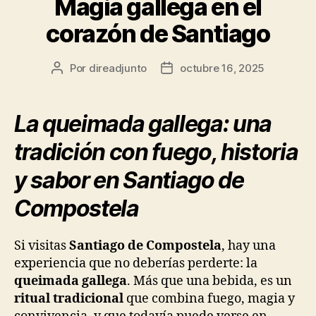
Magia gallega en el
Aceptar
10
0
0
0
0
0
0
0
0
0
niños
niños
niños
niños
niños
niños
niños
niños
niños
11
12
13
14
15
−
−
−
−
−
−
−
−
−
16
+
+
+
+
+
+
+
+
+
corazón de Santiago
17
18
19
20
21
22
23
Autor
Fecha
Por
direadjunto
octubre 16, 2025
24
25
26
27
28
29
30
de
de
la
la
31
entrada
entrada
La queimada gallega: una
tradición con fuego, historia
y sabor en Santiago de
Compostela
Si visitas
Santiago de Compostela
, hay una
experiencia que no deberías perderte: la
queimada gallega
. Más que una bebida, es un
ritual tradicional
que combina fuego, magia y