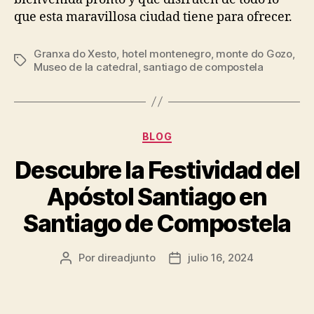
que esta maravillosa ciudad tiene para ofrecer.
Granxa do Xesto
,
hotel montenegro
,
monte do Gozo
,
Etiquetas
Museo de la catedral
,
santiago de compostela
Categorías
BLOG
Descubre la Festividad del
Apóstol Santiago en
Santiago de Compostela
Autor
Fecha
Por
direadjunto
julio 16, 2024
de
de
la
la
entrada
entrada