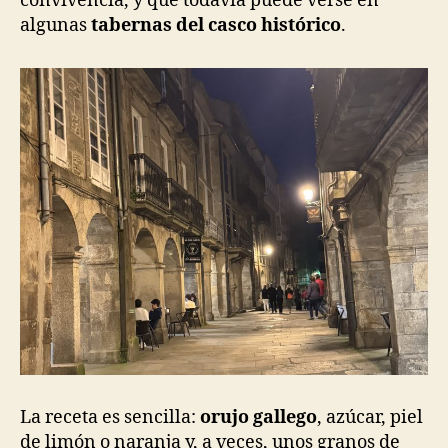
convivencia, y que todavía puede verse en
algunas
tabernas del casco histórico
.
La receta es sencilla:
orujo gallego
, azúcar, piel
de limón o naranja y, a veces, unos granos de