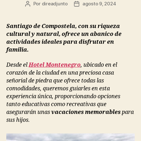
Autor
Fecha
Por
direadjunto
agosto 9, 2024
de
de
la
la
entrada
entrada
Santiago de Compostela, con su riqueza
cultural y natural, ofrece un abanico de
actividades ideales para disfrutar en
familia.
Desde el
Hotel Montenegro
, ubicado en el
corazón de la ciudad en una preciosa casa
señorial de piedra que ofrece todas las
comodidades, queremos guiarles en esta
experiencia única, proporcionando opciones
tanto educativas como recreativas que
asegurarán unas
vacaciones memorables
para
sus hijos.